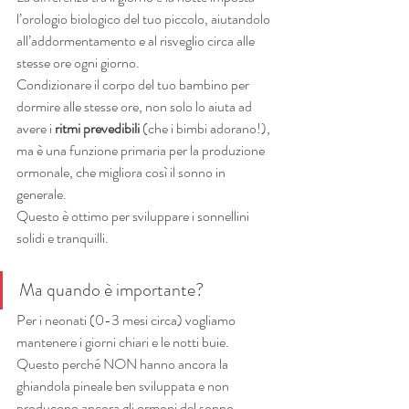
l’orologio biologico del tuo piccolo, aiutandolo 
all’addormentamento e al risveglio circa alle 
stesse ore ogni giorno.
Condizionare il corpo del tuo bambino per 
dormire alle stesse ore, non solo lo aiuta ad 
avere i 
ritmi prevedibili
 (che i bimbi adorano!), 
ma è una funzione primaria per la produzione 
ormonale, che migliora così il sonno in 
generale.
Questo è ottimo per sviluppare i sonnellini 
solidi e tranquilli.
Ma quando è importante?
Per i neonati (0-3 mesi circa) vogliamo 
mantenere i giorni chiari e le notti buie. 
Questo perché NON hanno ancora la 
ghiandola pineale ben sviluppata e non 
producono ancora gli ormoni del sonno.