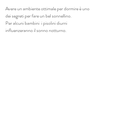
Avere un ambiente ottimale per dormire è uno 
dei segreti per fare un bel sonnellino. 
Per alcuni bambini  i pisolini diurni 
influenzeranno il sonno notturno.
Se sei in difficoltà con il sonno notturno o 
diurno oppure vorresti mettere a posto gli 
orari e il rito della buonanotte del tuo 
bambino, non esitare a contattarmi! 
*L’orario del risveglio che segue i ritmi biologici 
di un bambino è tra le 6.00 e le 7.00.
Post recenti
Mostra tutti