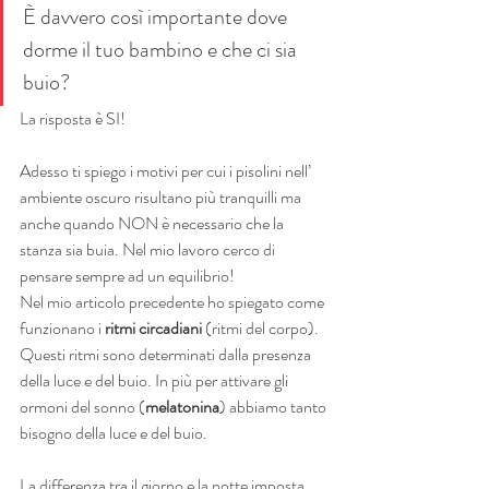
È davvero così importante dove 
dorme il tuo bambino e che ci sia 
buio? 
La risposta è SI! 
Adesso ti spiego i motivi per cui i pisolini nell’ 
ambiente oscuro risultano più tranquilli ma 
anche quando NON è necessario che la 
stanza sia buia. Nel mio lavoro cerco di 
pensare sempre ad un equilibrio!
Nel mio articolo precedente ho spiegato come 
funzionano i 
ritmi circadiani
 (ritmi del corpo).
Questi ritmi sono determinati dalla presenza 
della luce e del buio. In più per attivare gli 
ormoni del sonno (
melatonina
) abbiamo tanto 
bisogno della luce e del buio.
La differenza tra il giorno e la notte imposta 