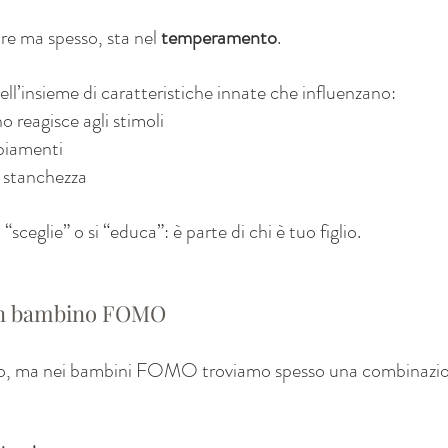
re ma spesso, sta nel 
temperamento
.
ll’insieme di caratteristiche innate che influenzano:
reagisce agli stimoli
biamenti
a stanchezza
sceglie” o si “educa”: è parte di chi è tuo figlio.
i un bambino FOMO
o, ma nei bambini FOMO troviamo spesso una combinazion