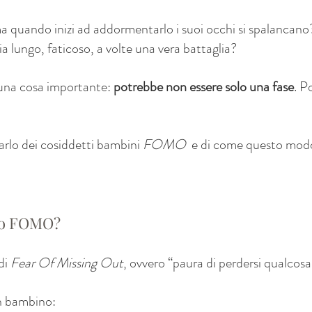
 quando inizi ad addormentarlo i suoi occhi si spalancano
 lungo, faticoso, a volte una vera battaglia?
 una cosa importante: 
potrebbe non essere solo una fase
. P
parlo dei cosiddetti bambini 
FOMO 
 e di come questo modo
no FOMO?
i 
Fear Of Missing Out
, ovvero “paura di perdersi qualcosa
n bambino: