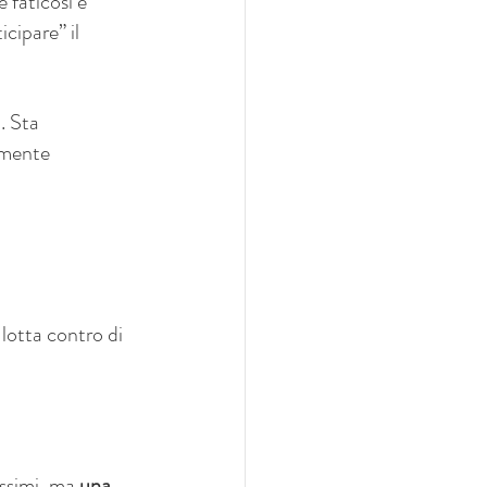
 faticosi e 
cipare” il 
a
. Sta 
lmente 
lotta contro di 
ssimi, ma 
una 