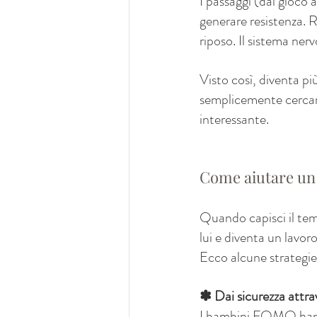
I passaggi (dal gioco 
generare resistenza. Ri
riposo. Il sistema nervo
Visto così, diventa più
semplicemente cercand
interessante.
Come aiutare u
Quando capisci il tem
lui e diventa un lavoro
Ecco alcune strategi
✽ Dai sicurezza attrav
I bambini FOMO hanno