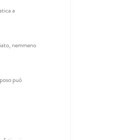
tica a 
ediato, nemmeno 
riposo può 