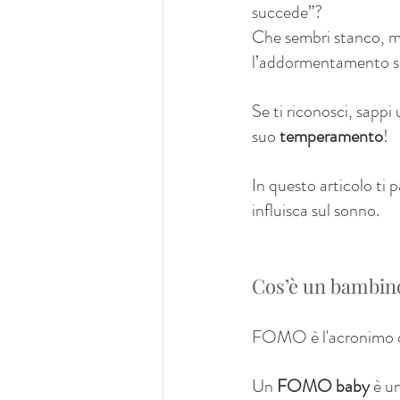
succede”? 
Che sembri stanco, ma
l’addormentamento sia
Se ti riconosci, sappi
suo 
temperamento
!
In questo articolo ti 
influisca sul sonno.
Cos’è un bambi
FOMO è l'acronimo d
Un 
FOMO baby
 è u