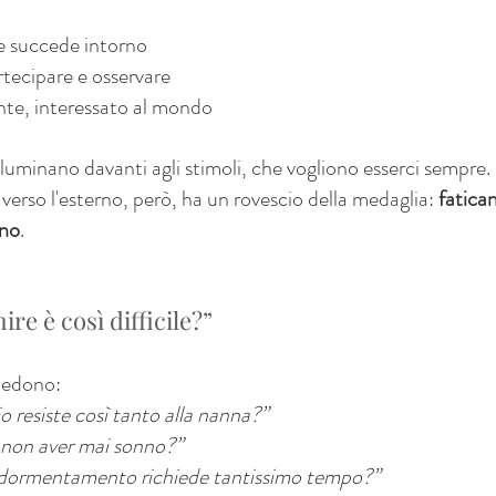
e succede intorno
rtecipare e osservare
nte, interessato al mondo
lluminano davanti agli stimoli, che vogliono esserci sempre.
verso l'esterno, però, ha un rovescio della medaglia: 
fatican
nno
.
e è così difficile?”
hiedono:
o resiste così tanto alla nanna?”
non aver mai sonno?”
dormentamento richiede tantissimo tempo?”