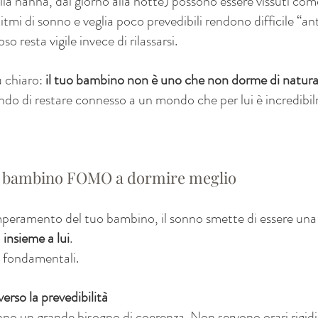
alla nanna, dal giorno alla notte) possono essere vissuti come
tmi di sonno e veglia poco prevedibili rendono difficile “anti
so resta vigile invece di rilassarsi.
 chiaro: 
il tuo bambino non è uno che non dorme di natur
o di restare connesso a un mondo che per lui è incredibi
n bambino FOMO a dormire meglio
peramento del tuo bambino, il sonno smette di essere una 
 
insieme a lui
.
e fondamentali.
erso la prevedibilità
 un grande bisogno di coerenza. Non servono orari rigidi