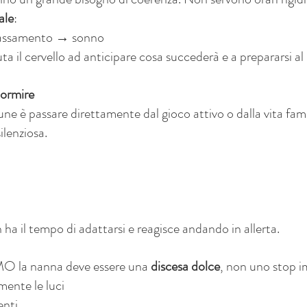
ale
:
lassamento → sonno
ta il cervello ad anticipare cosa succederà e a prepararsi al 
dormire
e è passare direttamente dal gioco attivo o dalla vita fami
ilenziosa.
 ha il tempo di adattarsi e reagisce andando in allerta.
 la nanna deve essere una 
discesa dolce
, non uno stop i
ente le luci
enti