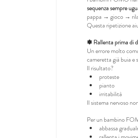
sequenza sempre ugu
pappa → gioco → ri
Questa ripetizione aiu
✽ Rallenta prima di 
Un errore molto comun
cameretta già buia e s
Il risultato?
proteste
pianto
irritabilità
Il sistema nervoso non
Per un bambino FOMO
abbassa gradualm
rallenta i movim