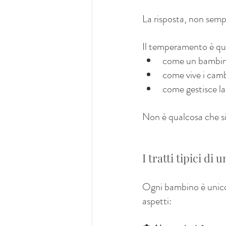
La risposta, non semp
Il temperamento è que
come un bambino 
come vive i cam
come gestisce l
Non è qualcosa che si “
I tratti tipici d
Ogni bambino è unic
aspetti: