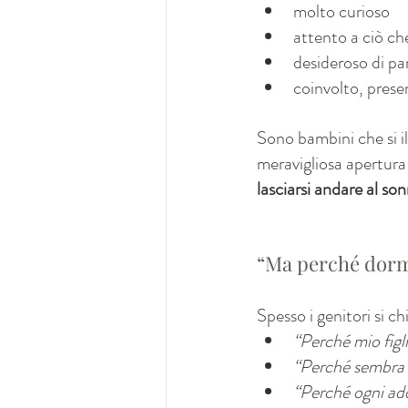
molto curioso
attento a ciò ch
desideroso di pa
coinvolto, prese
Sono bambini che si i
meravigliosa apertura 
lasciarsi andare al so
“Ma perché dormir
Spesso i genitori si c
“Perché mio figli
“Perché sembra 
“Perché ogni ad